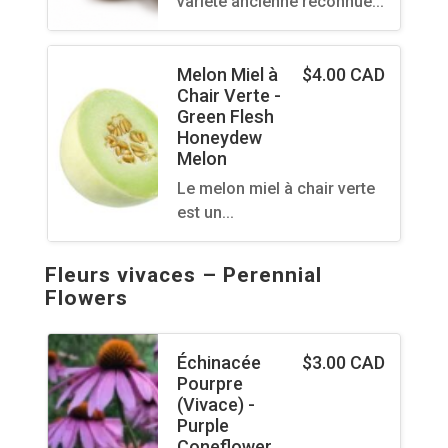
variété ancienne reconnue…
Melon Miel à
$
4.00 CAD
Chair Verte -
Green Flesh
Honeydew
Melon
Le melon miel à chair verte
est un…
Fleurs vivaces – Perennial
Flowers
Échinacée
$
3.00 CAD
Pourpre
(Vivace) -
Purple
Coneflower