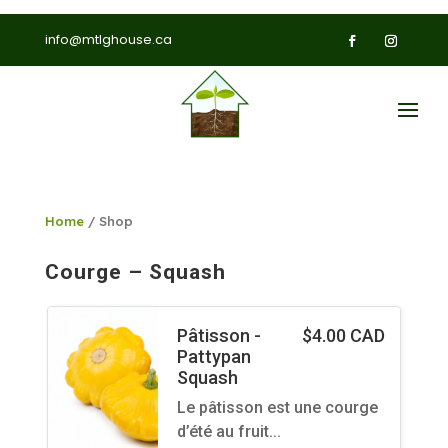
info@mtlghouse.ca
Home
/ Shop
Courge – Squash
Pâtisson -
$
4.00 CAD
Pattypan
Squash
Le pâtisson est une courge
d’été au fruit…